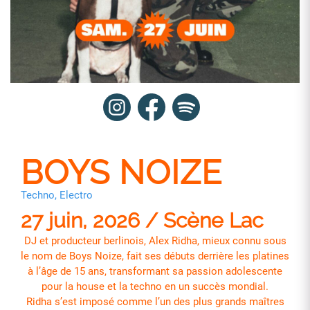
BOYS NOIZE
Techno, Electro
27 juin, 2026 / Scène Lac
DJ et producteur berlinois, Alex Ridha, mieux connu sous
le nom de Boys Noize, fait ses débuts derrière les platines
à l’âge de 15 ans, transformant sa passion adolescente
pour la house et la techno en un succès mondial.
Ridha s’est imposé comme l’un des plus grands maîtres